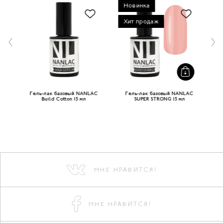
Новинка
Х
Хит продаж
Гель-лак базовый NANLAC
Гель-лак базовый NANLAC
Build Cotton 15 мл
SUPER STRONG 15 мл
МНЕ НРАВИТСЯ!
МНЕ НРАВИТСЯ!