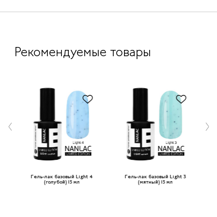
Рекомендуемые товары
Gum
Гель-лак базовый Light 4
Гель-лак базовый Light 3
(голубой) 15 мл
(мятный) 15 мл