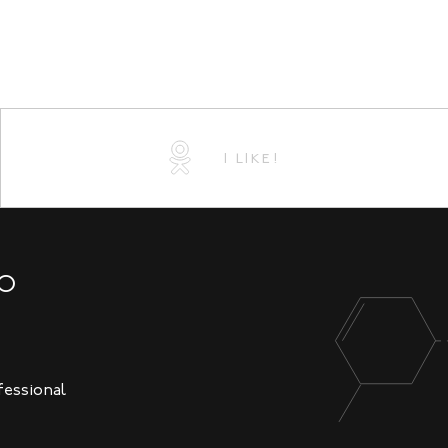
I LIKE!
NO
fessional