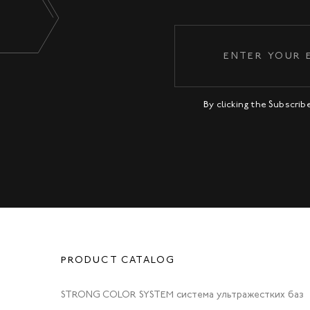
By clicking the Subscri
PRODUCT CATALOG
STRONG COLOR SYSTEM система ультражестких баз