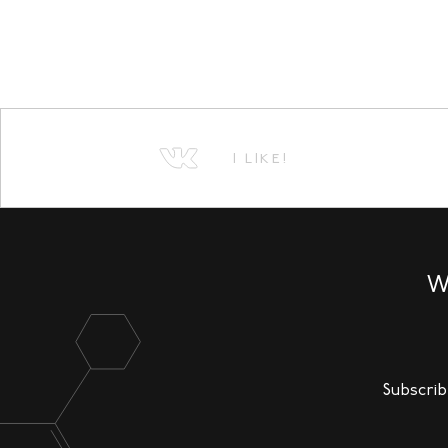
I LIKE!
W
Subscrib