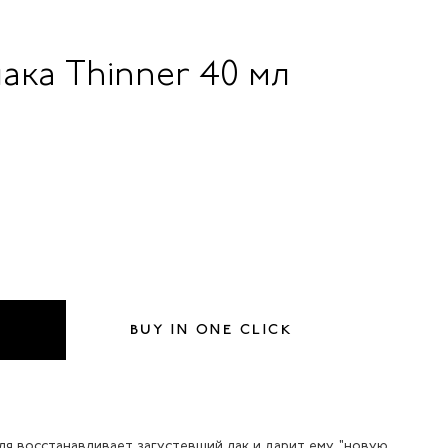
ака Thinner 40 мл
BUY IN ONE CLICK
я восстанавливает загустевший лак и дарит ему "новую