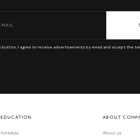
be button, I agree to receive advertisements by email and accept the t
EDUCATION
ABOUT COMP
Schedule
About us