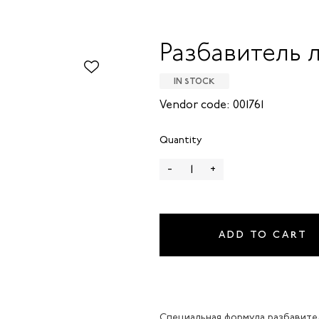
Разбавитель л
IN STOCK
Vendor code: 001761
Quantity
-
+
ADD TO CART
Специальная формула разбавител