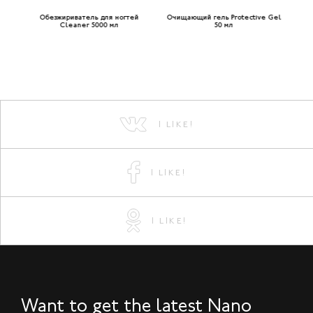
resh
Обезжириватель для ногтей
Очищающий гель Protectivе Gel
Оч
Cleaner 5000 мл
50 мл
I LIKE!
I LIKE!
I LIKE!
Want to get the latest Nano