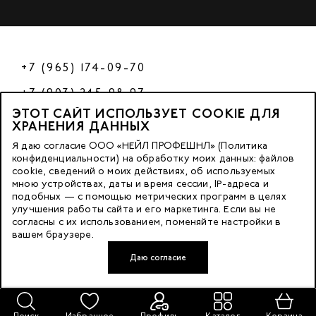
+7 (965) 174-09-70
+7 (903) 245-98-97
ЭТОТ САЙТ ИСПОЛЬЗУЕТ COOKIE ДЛЯ
РФ
ХРАНЕНИЯ ДАННЫХ
Я даю согласие ООО «НЕЙЛ ПРОФЕШНЛ» (Политика
конфиденциальности) на обработку моих данных: файлов
cookie, сведений о моих действиях, об используемых
© 2023 Nano Prof
мною устройствах, даты и время сессии, IP-адреса и
подобных — с помощью метрических программ в целях
117342, Russia, Moscow, Butlerova Street. 17, «BC Neo Geo»
улучшения работы сайта и его маркетинга. Если вы не
согласны с их использованием, поменяйте настройки в
floor 3, office 3079
вашем браузере.
Даю согласие
Developed by FACE FAMILY