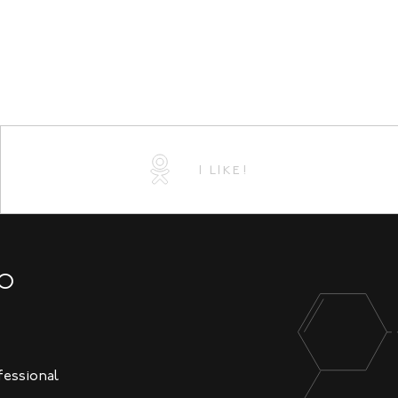
I LIKE!
NO
fessional