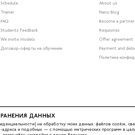
Schedule
About us
Trainer
Nano Blog
FAQ
Become a partner
Students feedback
Requisites
We invite models
Offer agreement
Договор-оферты на обучение
Payment and deli
Политика конфид
ХРАНЕНИЯ ДАННЫХ
Developed by FACE FAMILY
енциальности) на обработку моих данных: файлов cookie, све
IP-адреса и подобных — с помощью метрических программ в цел
м, поменяйте настройки в вашем браузере.