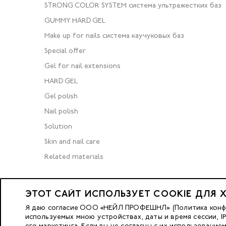
STRONG COLOR SYSTEM система ультражестких баз
GUMMY HARD GEL
Make up for nails система каучуковых баз
Special offer
Gel for nail extensions
HARD GEL
Gel polish
Nail polish
Solution
Skin and nail care
Related materials
ЭТОТ САЙТ ИСПОЛЬЗУЕТ COOKIE ДЛЯ 
© 2023 Nano Prof
Я даю согласие ООО «НЕЙЛ ПРОФЕШНЛ» (Политика конфид
используемых мною устройствах, даты и время сессии, 
его маркетинга. Если вы не согласны с их использование