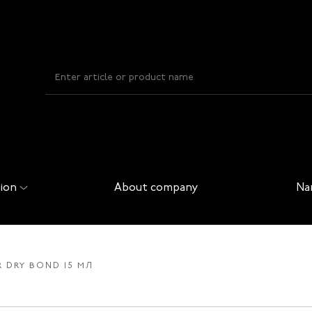
ion
About company
Na
 DRY BOND 15 МЛ