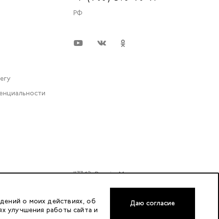
РФ
very
енциальности
117342, Russia, Moscow,
Butlerova Street. 17, «BC Neo
Geo» floor 3, office 3079
дений о моих действиях, об
Даю согласие
ях улучшения работы сайта и