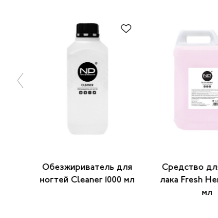
тия
Обезжириватель для
Средство дл
 мл
ногтей Cleaner 1000 мл
лака Fresh He
мл