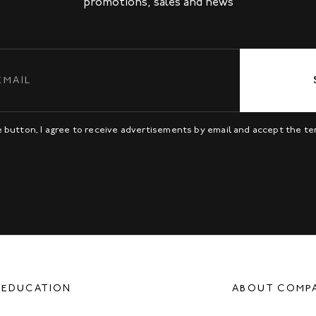
promotions, sales and news
be button, I agree to receive advertisements by email and accept the t
EDUCATION
ABOUT COMP