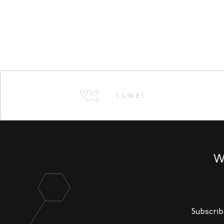
I LIKE!
W
Subscrib