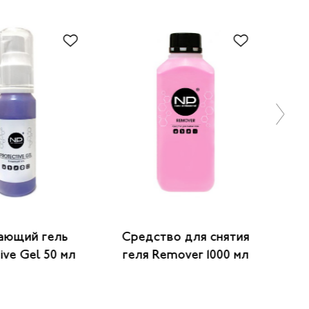
ающий гель
Средство для снятия
Ср
ivе Gel 50 мл
геля Remover 1000 мл
ге