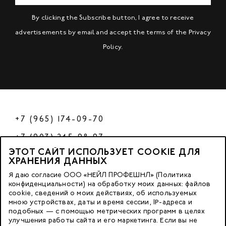
By clicking the Subscribe button, I agree to receive
advertisements by email and accept the terms of the
Privacy
Policy
.
+7 (965) 174-09-70
+7 (903) 245-98-97
ЭТОТ САЙТ ИСПОЛЬЗУЕТ COOKIE ДЛЯ
РФ
ХРАНЕНИЯ ДАННЫХ
Я даю согласие ООО «НЕЙЛ ПРОФЕШНЛ» (Политика
конфиденциальности) на обработку моих данных: файлов
cookie, сведений о моих действиях, об используемых
© 2023 Nano Prof
мною устройствах, даты и время сессии, IP-адреса и
подобных — с помощью метрических программ в целях
117342, Russia, Moscow, Butlerova Street. 17, «BC Neo Geo»
улучшения работы сайта и его маркетинга. Если вы не