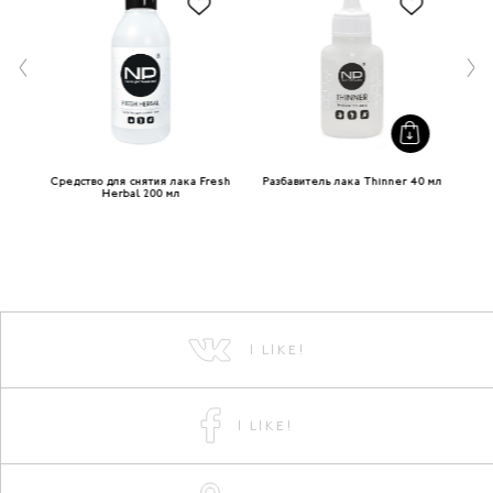
ей
Средство для снятия лака Fresh
Разбавитель лака Thinner 40 мл
Herbal 200 мл
I LIKE!
I LIKE!