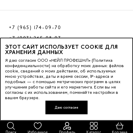
+7 (965) 174-09-70
+7 (903) 245-98-97
ЭТОТ САЙТ ИСПОЛЬЗУЕТ COOKIE ДЛЯ
РФ
ХРАНЕНИЯ ДАННЫХ
Я даю согласие ООО «НЕЙЛ ПРОФЕШНЛ» (Политика
конфиденциальности) на обработку моих данных: файлов
cookie, сведений о моих действиях, об используемых
© 2023 Nano Prof
мною устройствах, даты и время сессии, IP-адреса и
подобных — с помощью метрических программ в целях
117342, Russia, Moscow, Butlerova Street. 17, «BC Neo Geo»
улучшения работы сайта и его маркетинга. Если вы не
согласны с их использованием, поменяйте настройки в
floor 3, office 3079
вашем браузере.
Даю согласие
Developed by FACE FAMILY
Поиск
Избранное
Профиль
Каталог
Корзина