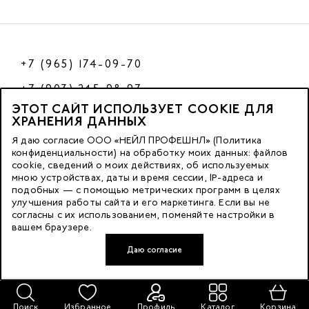
+7 (965) 174-09-70
+7 (903) 245-98-97
ЭТОТ САЙТ ИСПОЛЬЗУЕТ COOKIE ДЛЯ
РФ
ХРАНЕНИЯ ДАННЫХ
Я даю согласие ООО «НЕЙЛ ПРОФЕШНЛ» (Политика
конфиденциальности) на обработку моих данных: файлов
cookie, сведений о моих действиях, об используемых
© 2023 Nano Prof
мною устройствах, даты и время сессии, IP-адреса и
подобных — с помощью метрических программ в целях
117342, Russia, Moscow, Butlerova Street. 17, «BC Neo Geo»
улучшения работы сайта и его маркетинга. Если вы не
согласны с их использованием, поменяйте настройки в
floor 3, office 3079
вашем браузере.
Даю согласие
Developed by FACE FAMILY
Поиск
Избранное
Профиль
Каталог
Корзина