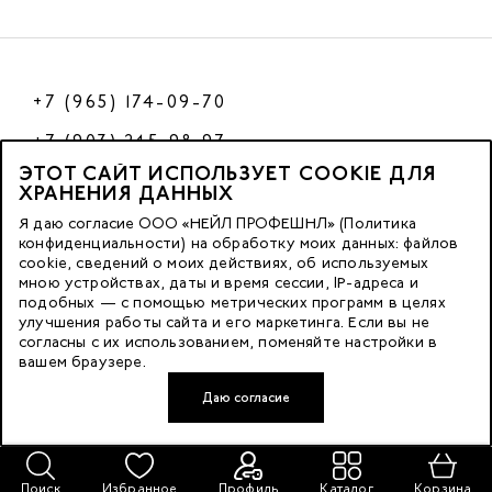
+7 (965) 174-09-70
+7 (903) 245-98-97
ЭТОТ САЙТ ИСПОЛЬЗУЕТ COOKIE ДЛЯ
РФ
ХРАНЕНИЯ ДАННЫХ
Я даю согласие ООО «НЕЙЛ ПРОФЕШНЛ» (Политика
конфиденциальности) на обработку моих данных: файлов
cookie, сведений о моих действиях, об используемых
© 2023 Nano Prof
мною устройствах, даты и время сессии, IP-адреса и
подобных — с помощью метрических программ в целях
117342, Russia, Moscow, Butlerova Street. 17, «BC Neo Geo»
улучшения работы сайта и его маркетинга. Если вы не
согласны с их использованием, поменяйте настройки в
floor 3, office 3079
вашем браузере.
Даю согласие
Developed by FACE FAMILY
Поиск
Избранное
Профиль
Каталог
Корзина