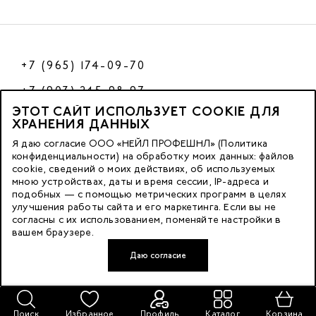
+7 (965) 174-09-70
+7 (903) 245-98-97
ЭТОТ САЙТ ИСПОЛЬЗУЕТ COOKIE ДЛЯ
РФ
ХРАНЕНИЯ ДАННЫХ
Я даю согласие ООО «НЕЙЛ ПРОФЕШНЛ» (Политика
конфиденциальности) на обработку моих данных: файлов
cookie, сведений о моих действиях, об используемых
© 2023 Nano Prof
мною устройствах, даты и время сессии, IP-адреса и
подобных — с помощью метрических программ в целях
117342, Russia, Moscow, Butlerova Street. 17, «BC Neo Geo»
улучшения работы сайта и его маркетинга. Если вы не
согласны с их использованием, поменяйте настройки в
floor 3, office 3079
вашем браузере.
Даю согласие
Developed by FACE FAMILY
Поиск
Избранное
Профиль
Каталог
Корзина