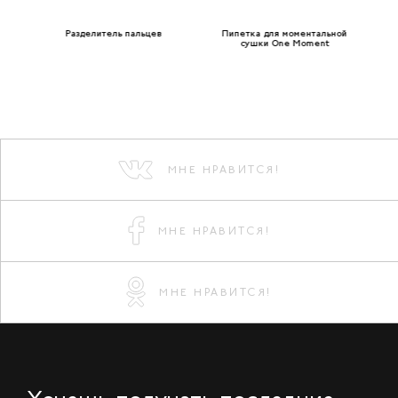
ные
Разделитель пальцев
Пипетка для моментальной
сушки One Moment
МНЕ НРАВИТСЯ!
МНЕ НРАВИТСЯ!
МНЕ НРАВИТСЯ!