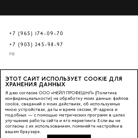
+7 (965) 174-09-70
+7 (903) 245-98-97
РФ
ЭТОТ САЙТ ИСПОЛЬЗУЕТ COOKIE ДЛЯ
2023 © OOO «Нейл Профешнл».
ХРАНЕНИЯ ДАННЫХ
Все права защищены.
Я даю согласие ООО «НЕЙЛ ПРОФЕШНЛ» (Политика
конфиденциальности) на обработку моих данных: файлов
cookie, сведений о моих действиях, об используемых
Москва, м. Калужская,
мною устройствах, даты и время сессии, IP-адреса и
ул. Бутлерова д. 17
подобных — с помощью метрических программ в целях
«БЦ Нео Гео»^
улучшения работы сайта и его маркетинга. Если вы не
согласны с их использованием, поменяйте настройки в
этаж. 3, офис 3079
вашем браузере.