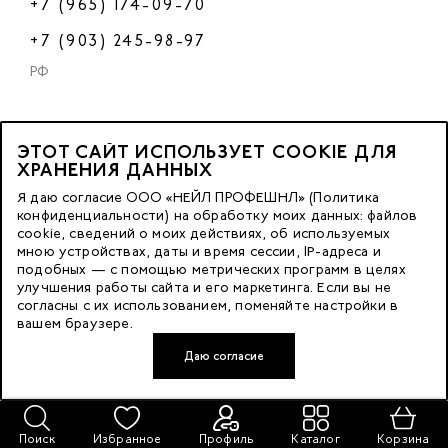
+7 (965) 174-09-70
+7 (903) 245-98-97
РФ
ЭТОТ САЙТ ИСПОЛЬЗУЕТ COOKIE ДЛЯ
2023 © OOO «Нейл Профешнл».
ХРАНЕНИЯ ДАННЫХ
Все права защищены.
Я даю согласие ООО «НЕЙЛ ПРОФЕШНЛ» (Политика
конфиденциальности) на обработку моих данных: файлов
cookie, сведений о моих действиях, об используемых
Москва, м. Калужская,
мною устройствах, даты и время сессии, IP-адреса и
ул. Бутлерова д. 17
подобных — с помощью метрических программ в целях
«БЦ Нео Гео»^
улучшения работы сайта и его маркетинга. Если вы не
согласны с их использованием, поменяйте настройки в
этаж. 3, офис 3079
вашем браузере.
Даю согласие
Разработка сайта — FACE FAMILY
Поиск
Избранное
Профиль
Каталог
Корзина