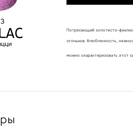
Потрясающий золотисто-фиалков
огоньков. Влюбленность, нежнос
можно охарактеризовать этот с
ары