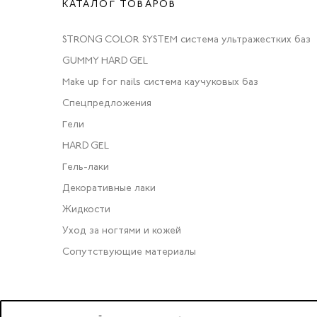
КАТАЛОГ ТОВАРОВ
STRONG COLOR SYSTEM система ультражестких баз
GUMMY HARD GEL
Make up for nails система каучуковых баз
Спецпредложения
Гели
HARD GEL
Гель-лаки
Декоративные лаки
Жидкости
Уход за ногтями и кожей
Сопутствующие материалы
2023 © OOO «Нейл Профешнл».