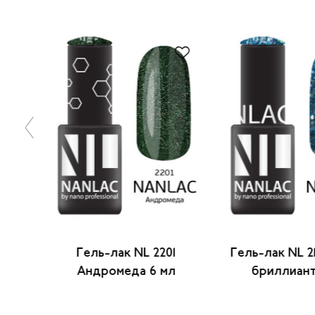
ерный
Гель-лак NL 2201
Гель-лак NL 2
л
Андромеда 6 мл
бриллиант