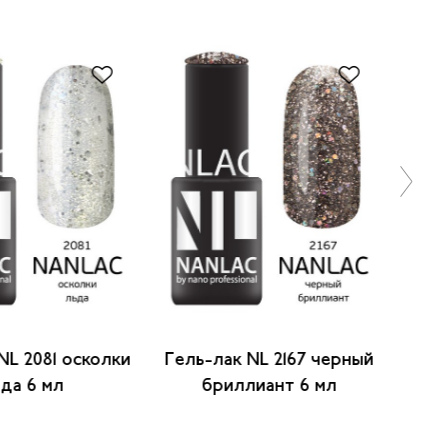
NL 2081 осколки
Гель-лак NL 2167 черный
Гел
да 6 мл
бриллиант 6 мл