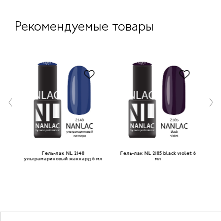
Рекомендуемые товары
ый
Гель-лак NL 2148
Гель-лак NL 2185 black violet 6
Г
ультрамариновый жаккард 6 мл
мл