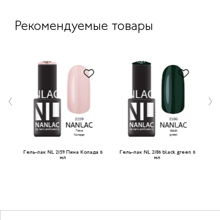
Рекомендуемые товары
ая
Гель-лак NL 2159 Пина Колада 6
Гель-лак NL 2186 black green 6
Ге
мл
мл