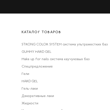
КАТАЛОГ ТОВАРОВ
STRONG COLOR SYSTEM система ультражестких баз
GUMMY HARD GEL
Make up for nails система каучуковых баз
Спецпредложения
Гели
HARD GEL
Гель-лаки
Декоративные лаки
Жидкости