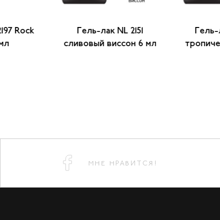
197 Rock
Гель-лак NL 2151
Гель-
мл
сливовый виссон 6 мл
тропиче
МНЕ НРАВИТСЯ!