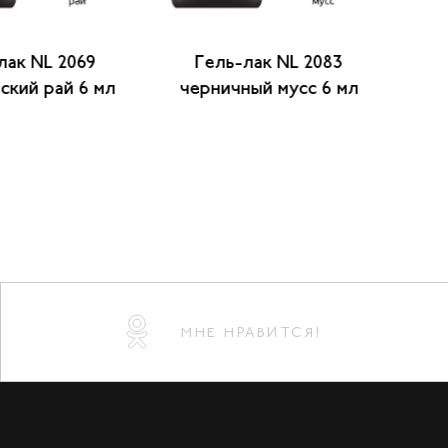
лак NL 2069
Гель-лак NL 2083
ский рай 6 мл
черничный мусс 6 мл
Эвр
МНЕ НРАВИТСЯ!