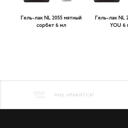
3
Гель-лак NL 2055 мятный
Гель-лак NL 2
 мл
сорбет 6 мл
YOU 6 
МНЕ НРАВИТСЯ!