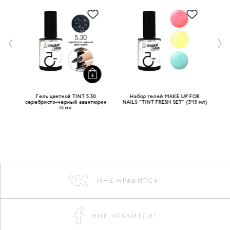
R
Гель цветной TINT 5.30
Набор гелей MAKE UP FOR
Гел
T"
серебристо-черный авантюрин
NAILS "TINT FRESH SET" (3*15 мл)
15 мл
МНЕ НРАВИТСЯ!
МНЕ НРАВИТСЯ!