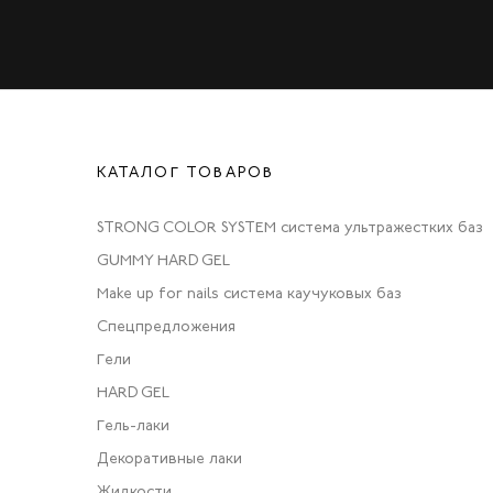
КАТАЛОГ ТОВАРОВ
STRONG COLOR SYSTEM система ультражестких баз
GUMMY HARD GEL
Make up for nails система каучуковых баз
Спецпредложения
Гели
HARD GEL
Гель-лаки
Декоративные лаки
Жидкости