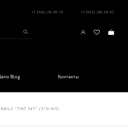
+7 (965) 174-09-70
+7 (903) 245-98-97
Nano Blog
Контакты
AILS "TINT SET" (3*15 МЛ)