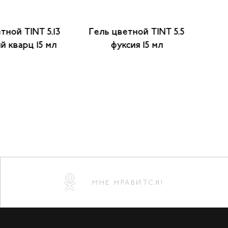
тной TINT 5.13
Гель цветной TINT 5.5
Гел
й кварц 15 мл
фуксия 15 мл
пер
МНЕ НРАВИТСЯ!