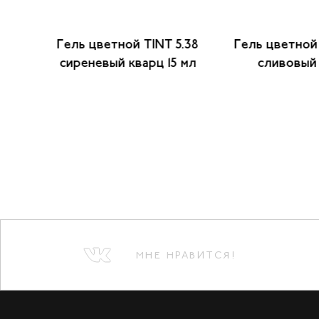
5.5
Гель цветной TINT 5.38
Гель цветной 
сиреневый кварц 15 мл
сливовый 
МНЕ НРАВИТСЯ!