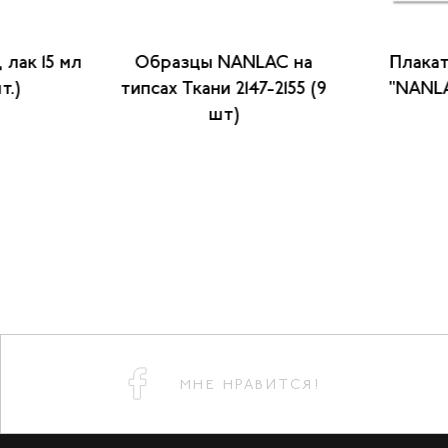
 лак 15 мл
Образцы NANLAC на
Плака
т.)
типсах Ткани 2147-2155 (9
"NANLA
шт)
МНЕ НРАВИТСЯ!