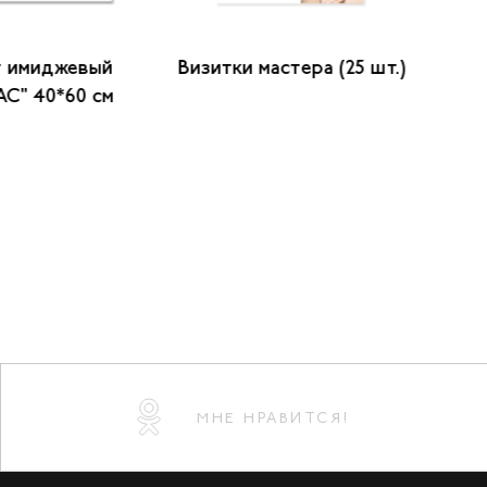
т имиджевый
Визитки мастера (25 шт.)
C" 40*60 см
д
МНЕ НРАВИТСЯ!