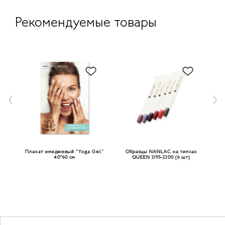
Рекомендуемые товары
ах
Плакат имиджевый "Yoga Gel"
Образцы NANLAC на типсах
К
ов
40*60 см
QUEEN 2195-2200 (6 шт)