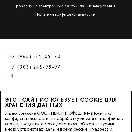
рекламу на электронную почту и принимаю условия
Политики конфиденциальности
.
+7 (965) 174-09-70
+7 (903) 245-98-97
РФ
ЭТОТ САЙТ ИСПОЛЬЗУЕТ COOKIE ДЛЯ
2023 © OOO «Нейл Профешнл».
ХРАНЕНИЯ ДАННЫХ
Все права защищены.
Я даю согласие ООО «НЕЙЛ ПРОФЕШНЛ» (Политика
конфиденциальности) на обработку моих данных: файлов
cookie, сведений о моих действиях, об используемых
Москва, м. Калужская,
мною устройствах, даты и время сессии, IP-адреса и
ул. Бутлерова д. 17