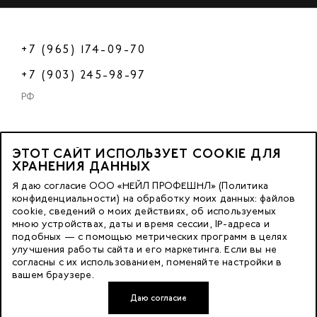
+7 (965) 174-09-70
+7 (903) 245-98-97
РФ
ЭТОТ САЙТ ИСПОЛЬЗУЕТ COOKIE ДЛЯ
2023 © OOO «Нейл Профешнл».
ХРАНЕНИЯ ДАННЫХ
Все права защищены.
Я даю согласие ООО «НЕЙЛ ПРОФЕШНЛ» (Политика
конфиденциальности) на обработку моих данных: файлов
cookie, сведений о моих действиях, об используемых
Москва, м. Калужская,
мною устройствах, даты и время сессии, IP-адреса и
ул. Бутлерова д. 17
подобных — с помощью метрических программ в целях
«БЦ Нео Гео»^
улучшения работы сайта и его маркетинга. Если вы не
согласны с их использованием, поменяйте настройки в
этаж. 3, офис 3079
вашем браузере.
Даю согласие
Разработка сайта — FACE FAMILY