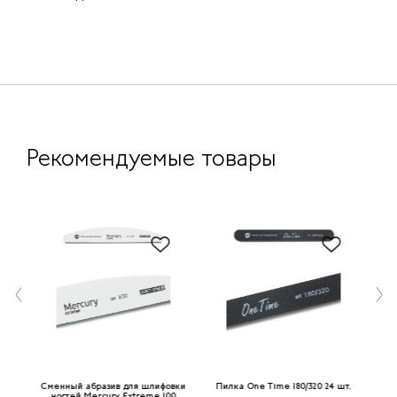
Рекомендуемые товары
ase
Сменный абразив для шлифовки
Пилка One Time 180/320 24 шт.
П
ногтей Mercury Extreme 100