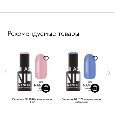
Рекомендуемые товары
 мл
Гель-лак NL 1048 сатин и шелк
Гель-лак NL 2179 запрещенная
Г
6 мл
связь 6 мл