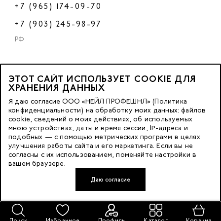
+7 (965) 174-09-70
+7 (903) 245-98-97
РФ
ЭТОТ САЙТ ИСПОЛЬЗУЕТ COOKIE ДЛЯ
2023 © OOO «Нейл Профешнл».
ХРАНЕНИЯ ДАННЫХ
Все права защищены.
Я даю согласие ООО «НЕЙЛ ПРОФЕШНЛ» (Политика
конфиденциальности) на обработку моих данных: файлов
cookie, сведений о моих действиях, об используемых
Москва, м. Калужская,
мною устройствах, даты и время сессии, IP-адреса и
ул. Бутлерова д. 17
подобных — с помощью метрических программ в целях
«БЦ Нео Гео»^
улучшения работы сайта и его маркетинга. Если вы не
согласны с их использованием, поменяйте настройки в
этаж. 3, офис 3079
вашем браузере.
Даю согласие
Разработка сайта — FACE FAMILY
Поиск
Избранное
Профиль
Каталог
Корзина