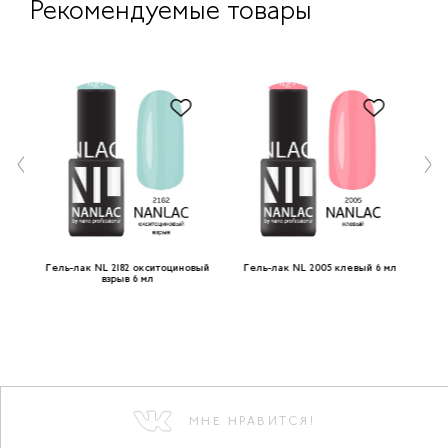
Рекомендуемые товары
ое
Гель-лак NL 2182 окситоциновый
Гель-лак NL 2005 клевый 6 мл
Гел
взрыв 6 мл
МНЕ НРАВИТСЯ!