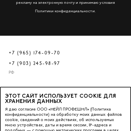
рекламу на электронную почту и принимаю условия
Политики конфиденциальности
.
+7 (965) 174-09-70
+7 (903) 245-98-97
РФ
ЭТОТ САЙТ ИСПОЛЬЗУЕТ COOKIE ДЛЯ
2023 © OOO «Нейл Профешнл».
ХРАНЕНИЯ ДАННЫХ
Все права защищены.
Я даю согласие ООО «НЕЙЛ ПРОФЕШНЛ» (Политика
конфиденциальности) на обработку моих данных: файлов
cookie, сведений о моих действиях, об используемых
Москва, м. Калужская,
мною устройствах, даты и время сессии, IP-адреса и
ул. Бутлерова д. 17
подобных — с помощью метрических программ в целях