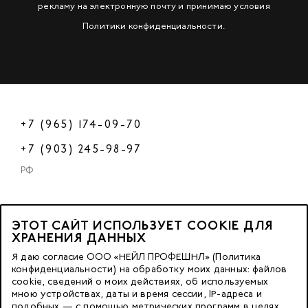
рекламу на электронную почту и принимаю условия
Политики конфиденциальности
.
+7 (965) 174-09-70
+7 (903) 245-98-97
РФ
ЭТОТ САЙТ ИСПОЛЬЗУЕТ COOKIE ДЛЯ
2023 © OOO «Нейл Профешнл».
ХРАНЕНИЯ ДАННЫХ
Все права защищены.
Я даю согласие ООО «НЕЙЛ ПРОФЕШНЛ» (Политика
конфиденциальности) на обработку моих данных: файлов
cookie, сведений о моих действиях, об используемых
Москва, м. Калужская,
мною устройствах, даты и время сессии, IP-адреса и
ул. Бутлерова д. 17
подобных — с помощью метрических программ в целях