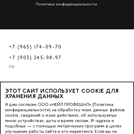
Политики конфиденциальности
.
+7 (965) 174-09-70
+7 (903) 245-98-97
РФ
ЭТОТ САЙТ ИСПОЛЬЗУЕТ COOKIE ДЛЯ
2023 © OOO «Нейл Профешнл».
ХРАНЕНИЯ ДАННЫХ
Все права защищены.
Я даю согласие ООО «НЕЙЛ ПРОФЕШНЛ» (Политика
конфиденциальности) на обработку моих данных: файлов
cookie, сведений о моих действиях, об используемых
Москва, м. Калужская,
мною устройствах, даты и время сессии, IP-адреса и
ул. Бутлерова д. 17
подобных — с помощью метрических программ в целях
«БЦ Нео Гео»^
улучшения работы сайта и его маркетинга. Если вы не