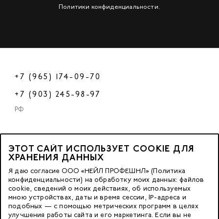
Политики конфиденциальности
.
+7 (965) 174-09-70
+7 (903) 245-98-97
РФ
ЭТОТ САЙТ ИСПОЛЬЗУЕТ COOKIE ДЛЯ
2023 © OOO «Нейл Профешнл».
ХРАНЕНИЯ ДАННЫХ
Все права защищены.
Я даю согласие ООО «НЕЙЛ ПРОФЕШНЛ» (Политика
конфиденциальности) на обработку моих данных: файлов
cookie, сведений о моих действиях, об используемых
Москва, м. Калужская,
мною устройствах, даты и время сессии, IP-адреса и
ул. Бутлерова д. 17
подобных — с помощью метрических программ в целях
«БЦ Нео Гео»^
улучшения работы сайта и его маркетинга. Если вы не