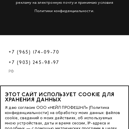
рекламу на электронную почту и принимаю условия
Политики конфиденциальности
.
+7 (965) 174-09-70
+7 (903) 245-98-97
РФ
ЭТОТ САЙТ ИСПОЛЬЗУЕТ COOKIE ДЛЯ
2023 © OOO «Нейл Профешнл».
ХРАНЕНИЯ ДАННЫХ
Все права защищены.
Я даю согласие ООО «НЕЙЛ ПРОФЕШНЛ» (Политика
конфиденциальности) на обработку моих данных: файлов
cookie, сведений о моих действиях, об используемых
Москва, м. Калужская,
мною устройствах, даты и время сессии, IP-адреса и
ул. Бутлерова д. 17
подобных — с помощью метрических программ в целях