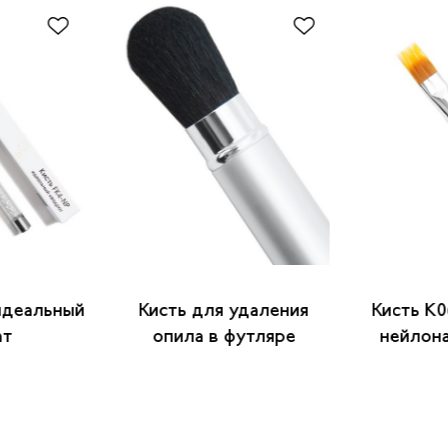
идеальный
Кисть для удаления
Кисть K0
ат
опила в футляре
нейлона