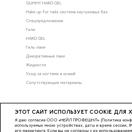
GUMMY HARD GEL
Make up for nails система каучуковых баз
Спецпредложения
Гели
HARD GEL
Гель-лаки
Декоративные лаки
Жидкости
Уход за ногтями и кожей
Сопутствующие материалы
2023 © OOO «Нейл Профешнл».
ЭТОТ САЙТ ИСПОЛЬЗУЕТ COOKIE ДЛЯ 
Все права защищены.
Я даю согласие ООО «НЕЙЛ ПРОФЕШНЛ» (Политика конфид
используемых мною устройствах, даты и время сессии, 
его маркетинга. Если вы не согласны с их использование