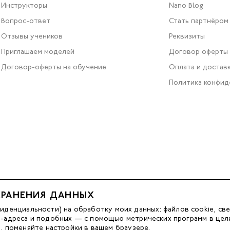
Инструкторы
Nano Blog
Вопрос-ответ
Стать партнёром
Отзывы учеников
Реквизиты
Приглашаем моделей
Договор оферты
Договор-оферты на обучение
Оплата и достав
Политика конфид
ХРАНЕНИЯ ДАННЫХ
Разработка сайта — FACE FAMILY
енциальности) на обработку моих данных: файлов cookie, све
IP-адреса и подобных — с помощью метрических программ в цел
м, поменяйте настройки в вашем браузере.