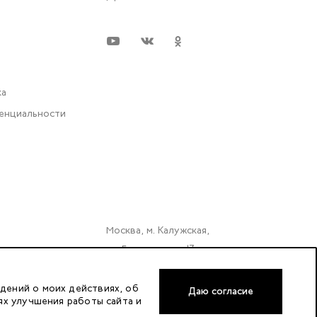
ка
енциальности
Москва, м. Калужская,
ул. Бутлерова д. 17
«БЦ Нео Гео»^
этаж. 3, офис 3079
дений о моих действиях, об
Даю согласие
ях улучшения работы сайта и