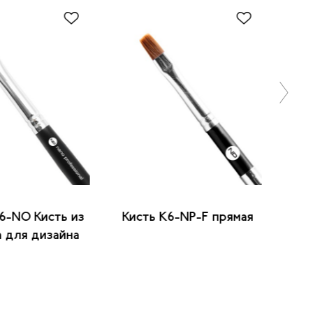
6-NO Кисть из
Кисть K6-NP-F прямая
Кис
 для дизайна