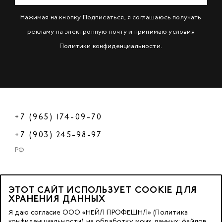
Нажимая на кнопку Подписаться, я соглашаюсь получать
рекламу на электронную почту и принимаю условия
Политики конфиденциальности
.
+7 (965) 174-09-70
+7 (903) 245-98-97
РФ
ЭТОТ САЙТ ИСПОЛЬЗУЕТ COOKIE ДЛЯ
2023 © OOO «Нейл Профешнл».
ХРАНЕНИЯ ДАННЫХ
Все права защищены.
Я даю согласие ООО «НЕЙЛ ПРОФЕШНЛ» (Политика
конфиденциальности) на обработку моих данных: файлов