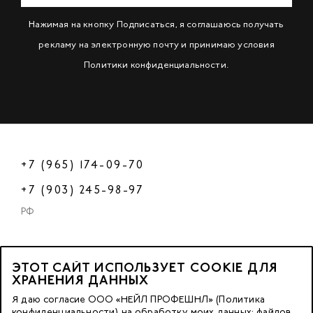
Нажимая на кнопку Подписаться, я соглашаюсь получать
рекламу на электронную почту и принимаю условия
Политики конфиденциальности
.
+7 (965) 174-09-70
+7 (903) 245-98-97
РФ
ЭТОТ САЙТ ИСПОЛЬЗУЕТ COOKIE ДЛЯ
2023 © OOO «Нейл Профешнл».
ХРАНЕНИЯ ДАННЫХ
Все права защищены.
Я даю согласие ООО «НЕЙЛ ПРОФЕШНЛ» (Политика
конфиденциальности) на обработку моих данных: файлов