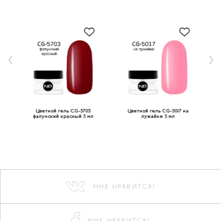
ный
Цветной гель CG-5703
Цветной гель CG-5017 на
фалунский красный 5 мл
лужайке 5 мл
МНЕ НРАВИТСЯ!
МНЕ НРАВИТСЯ!