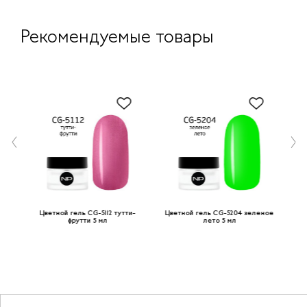
Рекомендуемые товары
ный
Цветной гель CG-5112 тутти-
Цветной гель CG-5204 зеленое
фрутти 5 мл
лето 5 мл