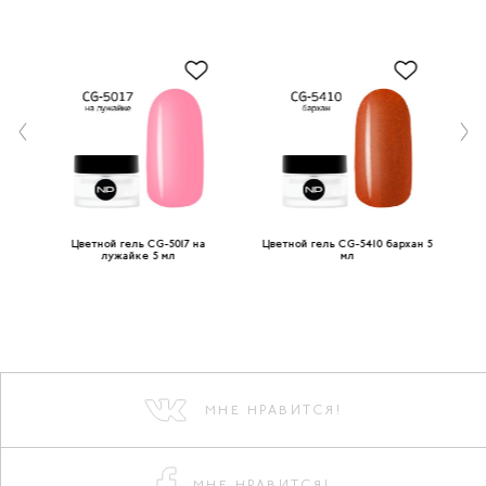
е-
Цветной гель CG-5017 на
Цветной гель CG-5410 бархан 5
Цв
лужайке 5 мл
мл
МНЕ НРАВИТСЯ!
МНЕ НРАВИТСЯ!