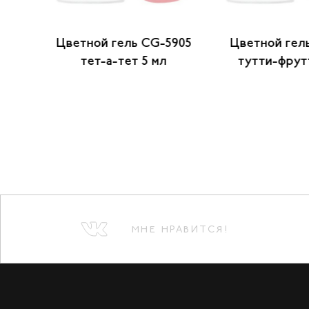
101
Цветной гель CG-5905
Цветной гель
мл
тет-а-тет 5 мл
тутти-фрут
МНЕ НРАВИТСЯ!