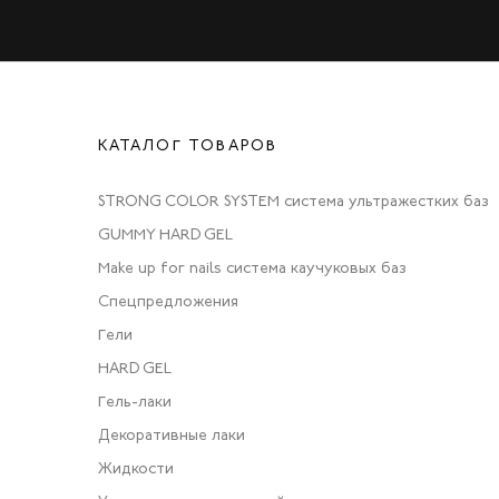
КАТАЛОГ ТОВАРОВ
STRONG COLOR SYSTEM система ультражестких баз
GUMMY HARD GEL
Make up for nails система каучуковых баз
Спецпредложения
Гели
HARD GEL
Гель-лаки
Декоративные лаки
Жидкости