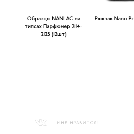
 на
Образцы NANLAC на
Рюкзак Nano Pr
соты
типсах Парфюмер 2114-
2125 (12шт)
МНЕ НРАВИТСЯ!