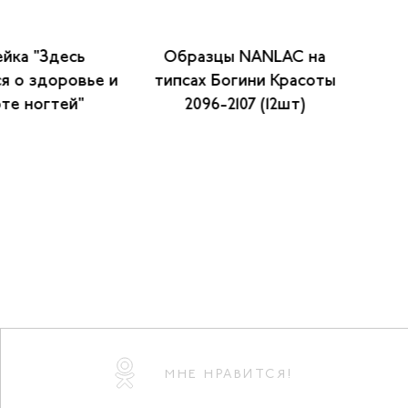
йка "Здесь
Образцы NANLAC на
П
я о здоровье и
типсах Богини Красоты
"
те ногтей"
2096-2107 (12шт)
МНЕ НРАВИТСЯ!