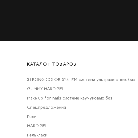
КАТАЛОГ ТОВАРОВ
STRONG COLOR SYSTEM система ультражестких баз
GUMMY HARD GEL
Make up for nails система каучуковых баз
Спецпредложения
Гели
HARD GEL
Гель-лаки