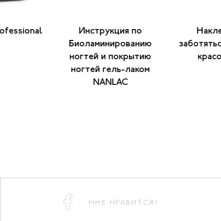
ofessional
Инструкция по
Накле
Биоламинированию
заботятьс
ногтей и покрытию
красо
ногтей гель-лаком
NANLAC
МНЕ НРАВИТСЯ!