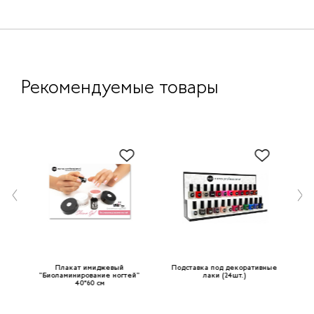
Рекомендуемые товары
кюр
Плакат имиджевый
Подставка под декоративные
"Биоламинирование ногтей"
лаки (24шт.)
40*60 см