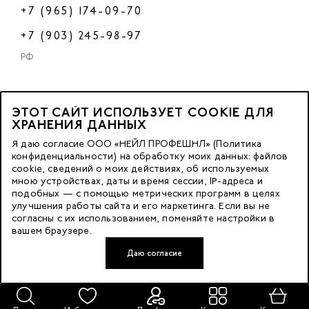
+7 (965) 174-09-70
+7 (903) 245-98-97
РФ
ЭТОТ САЙТ ИСПОЛЬЗУЕТ COOKIE ДЛЯ
2023 © OOO «Нейл Профешнл».
ХРАНЕНИЯ ДАННЫХ
Все права защищены.
Я даю согласие ООО «НЕЙЛ ПРОФЕШНЛ» (Политика
конфиденциальности) на обработку моих данных: файлов
cookie, сведений о моих действиях, об используемых
Москва, м. Калужская,
мною устройствах, даты и время сессии, IP-адреса и
ул. Бутлерова д. 17
подобных — с помощью метрических программ в целях
«БЦ Нео Гео»^
улучшения работы сайта и его маркетинга. Если вы не
согласны с их использованием, поменяйте настройки в
этаж. 3, офис 3079
вашем браузере.
Даю согласие
Разработка сайта — FACE FAMILY