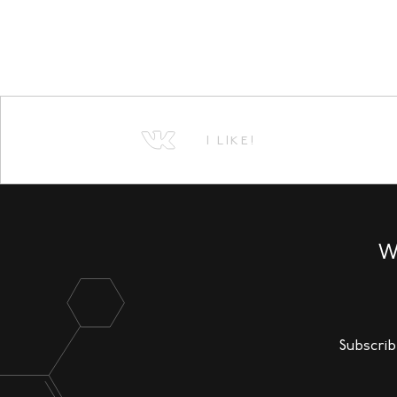
I LIKE!
W
Subscrib