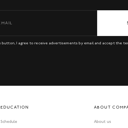
be button, I agree to receive advertisements by email and accept the t
EDUCATION
ABOUT COMP
Schedule
About us