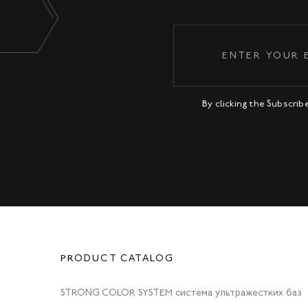
By clicking the Subscri
PRODUCT CATALOG
STRONG COLOR SYSTEM система ультражестких баз