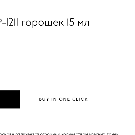
-1211 горошек 15 мл
BUY IN ONE CLICK
 основе отличается огромным количеством красных точек