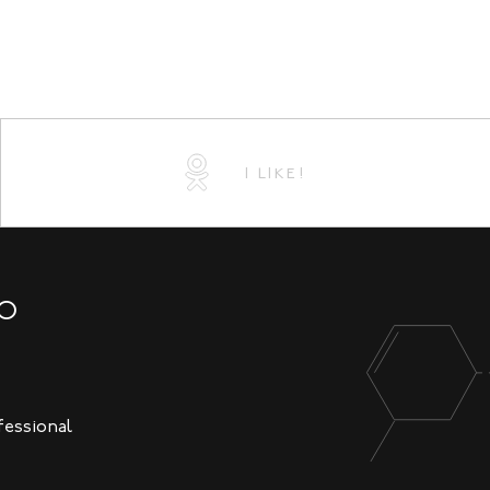
I LIKE!
NO
fessional