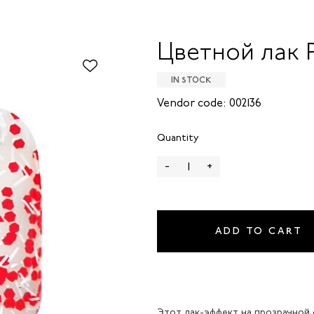
Цветной лак P
IN STOCK
Vendor code: 002136
Quantity
-
+
ADD TO CART
Этот лак-эффект на прозрачной