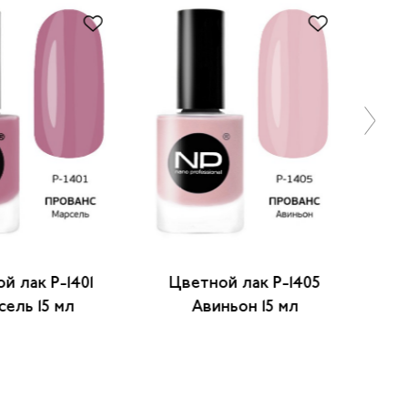
й лак P-1401
Цветной лак P-1405
Ц
ель 15 мл
Авиньон 15 мл
альб