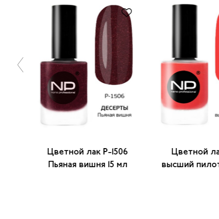
05
Цветной лак P-1506
Цветной лак
Пьяная вишня 15 мл
высший пилот