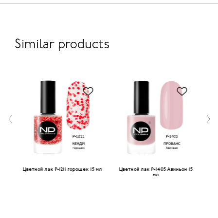
Similar products
ный
Цветной лак P-1211 горошек 15 мл
Цветной лак P-1405 Авиньон 15
мл