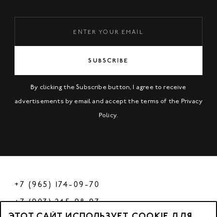
SUBSCRIBE
By clicking the Subscribe button, I agree to receive
advertisements by email and accept the terms of the
Privacy
Policy
.
+7 (965) 174-09-70
+7 (903) 245-98-97
ЭТОТ САЙТ ИСПОЛЬЗУЕТ COOKIE ДЛЯ
РФ