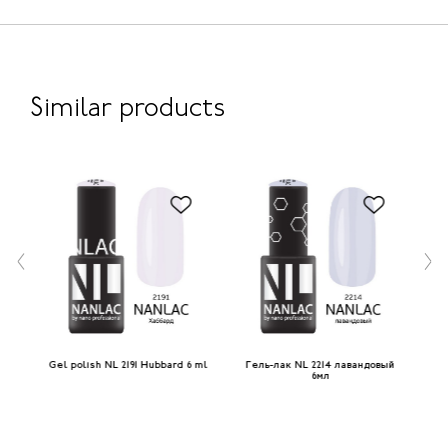
Similar products
лю 6
Gel polish NL 2191 Hubbard 6 ml
Гель-лак NL 2214 лавандовый
Гел
6мл