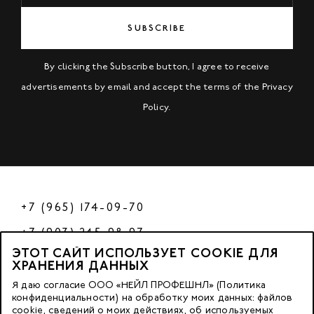
SUBSCRIBE
By clicking the Subscribe button, I agree to receive
advertisements by email and accept the terms of the
Privacy
Policy
.
+7 (965) 174-09-70
+7 (903) 245-98-97
ЭТОТ САЙТ ИСПОЛЬЗУЕТ COOKIE ДЛЯ
РФ
ХРАНЕНИЯ ДАННЫХ
Я даю согласие ООО «НЕЙЛ ПРОФЕШНЛ» (Политика
конфиденциальности) на обработку моих данных: файлов
cookie, сведений о моих действиях, об используемых
© 2023 Nano Prof