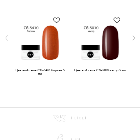
ый
Цветной гель CG-5410 бархан 5
Цветной гель CG-5010 кагор 5 мл
мл
I LIKE!
I LIKE!