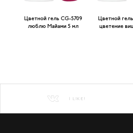
5502
Цветной гель CG-5709
Цветной гель
л
люблю Майами 5 мл
цветение ви
I LIKE!