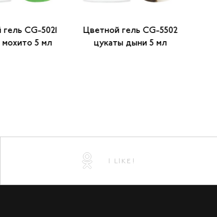
 гель CG-5021
Цветной гель CG-5502
Цв
 мохито 5 мл
цукаты дыни 5 мл
же
I LIKE!