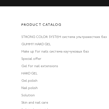
PRODUCT CATALOG
STRONG COLOR SYSTEM система ультражестких баз
GUMMY HARD GEL
Make up for nails система каучуковых баз
Special offer
Gel for nail extensions
HARD GEL
Gel polish
Nail polish
Solution
Skin and nail care