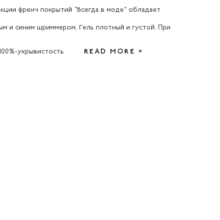
екции френч покрытий "Всегда в моде" обладает
м и синим шриммером. Гель плотный и густой. При
100%-укрывистость
READ MORE >