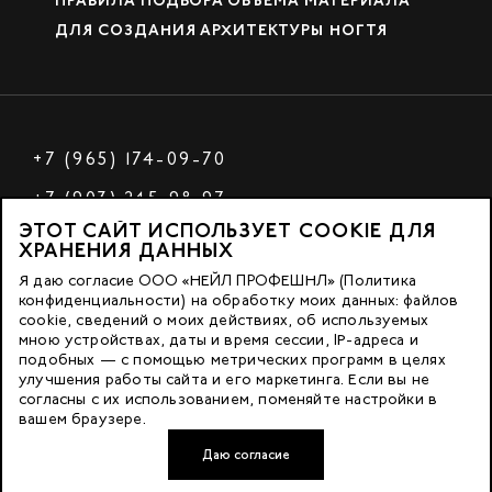
ПРАВИЛА ПОДБОРА ОБЪЁМА МАТЕРИАЛА
ДЛЯ СОЗДАНИЯ АРХИТЕКТУРЫ НОГТЯ
+7 (965) 174-09-70
+7 (903) 245-98-97
ЭТОТ САЙТ ИСПОЛЬЗУЕТ COOKIE ДЛЯ
РФ
ХРАНЕНИЯ ДАННЫХ
Я даю согласие ООО «НЕЙЛ ПРОФЕШНЛ» (Политика
конфиденциальности) на обработку моих данных: файлов
cookie, сведений о моих действиях, об используемых
© 2023 Nano Prof
мною устройствах, даты и время сессии, IP-адреса и
подобных — с помощью метрических программ в целях
117342, Russia, Moscow, Butlerova Street. 17, «BC Neo Geo»
улучшения работы сайта и его маркетинга. Если вы не
согласны с их использованием, поменяйте настройки в
floor 3, office 3079
вашем браузере.
Даю согласие
Developed by FACE FAMILY