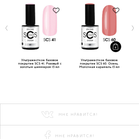
Ультражесткое базовое
Ультражесткое базовое
о-
покрытие SCS 41. Розовый с
покрытие SCS 60. Осень.
золотым шиммером 15 мл
Молочная карамель 15 мл
ш
МНЕ НРАВИТСЯ!
МНЕ НРАВИТСЯ!