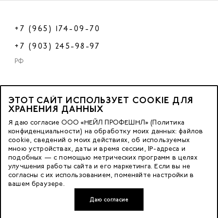
+7 (965) 174-09-70
+7 (903) 245-98-97
РФ
ЭТОТ САЙТ ИСПОЛЬЗУЕТ COOKIE ДЛЯ
2023 © OOO «Нейл Профешнл».
ХРАНЕНИЯ ДАННЫХ
Все права защищены.
Я даю согласие ООО «НЕЙЛ ПРОФЕШНЛ» (Политика
конфиденциальности) на обработку моих данных: файлов
cookie, сведений о моих действиях, об используемых
Москва, м. Калужская,
мною устройствах, даты и время сессии, IP-адреса и
ул. Бутлерова д. 17
подобных — с помощью метрических программ в целях
«БЦ Нео Гео»^
улучшения работы сайта и его маркетинга. Если вы не
согласны с их использованием, поменяйте настройки в
этаж. 3, офис 3079
вашем браузере.
Даю согласие
Разработка сайта — FACE FAMILY