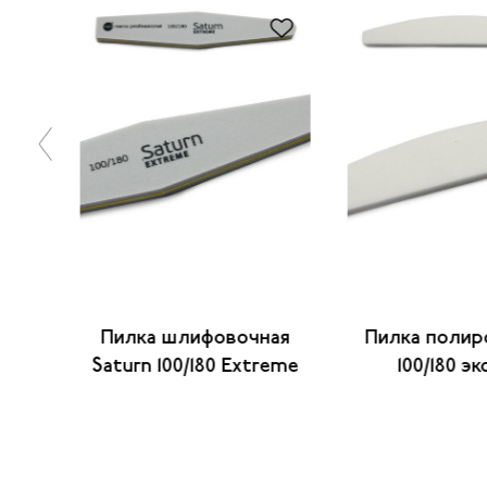
ая
Пилка шлифовочная
Пилка полир
reme
Saturn 100/180 Extreme
100/180 э