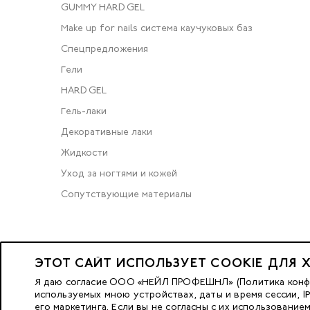
GUMMY HARD GEL
Make up for nails система каучуковых баз
Спецпредложения
Гели
HARD GEL
Гель-лаки
Декоративные лаки
Жидкости
Уход за ногтями и кожей
Сопутствующие материалы
2023 © OOO «Нейл Профешнл».
ЭТОТ САЙТ ИСПОЛЬЗУЕТ COOKIE ДЛЯ 
Все права защищены.
Я даю согласие ООО «НЕЙЛ ПРОФЕШНЛ» (Политика конфид
используемых мною устройствах, даты и время сессии, 
его маркетинга. Если вы не согласны с их использование