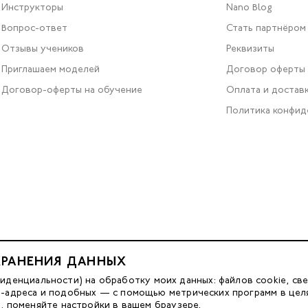
Инструкторы
Nano Blog
Вопрос-ответ
Стать партнёром
Отзывы учеников
Реквизиты
Приглашаем моделей
Договор оферты
Договор-оферты на обучение
Оплата и достав
Политика конфид
ХРАНЕНИЯ ДАННЫХ
Разработка сайта — FACE FAMILY
енциальности) на обработку моих данных: файлов cookie, све
IP-адреса и подобных — с помощью метрических программ в цел
м, поменяйте настройки в вашем браузере.