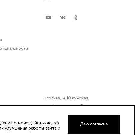
ка
енциальности
Москва, м. Калужская,
ул. Бутлерова д. 17
«БЦ Нео Гео»^
этаж. 3, офис 3079
дений о моих действиях, об
Даю согласие
ях улучшения работы сайта и