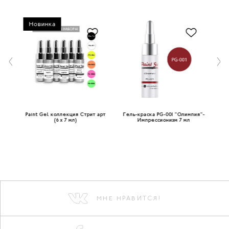
Новинка
(6 x
Paint Gel коллекция Стрит арт
Гель-краска PG-001 "Олимпия"-
(6 x 7 мл)
Импрессионизм 7 мл
МНЕ НРАВИТСЯ!