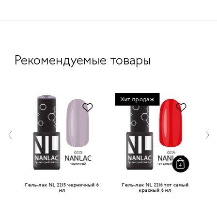
Рекомендуемые товары
Хит продаж
ый
Гель-лак NL 2215 черничный 6
Гель-лак NL 2216 тот самый
Ге
мл
красный 6 мл