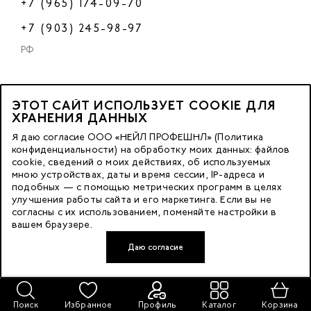
+7 (965) 174-09-70
+7 (903) 245-98-97
РФ
ЭТОТ САЙТ ИСПОЛЬЗУЕТ COOKIE ДЛЯ
2023 © OOO «Нейл Профешнл».
ХРАНЕНИЯ ДАННЫХ
Все права защищены.
Я даю согласие ООО «НЕЙЛ ПРОФЕШНЛ» (Политика
конфиденциальности) на обработку моих данных: файлов
cookie, сведений о моих действиях, об используемых
Москва, м. Калужская,
мною устройствах, даты и время сессии, IP-адреса и
ул. Бутлерова д. 17
подобных — с помощью метрических программ в целях
«БЦ Нео Гео»^
улучшения работы сайта и его маркетинга. Если вы не
согласны с их использованием, поменяйте настройки в
этаж. 3, офис 3079
вашем браузере.
Даю согласие
Разработка сайта — FACE FAMILY
Поиск
Избранное
Профиль
Каталог
Корзина